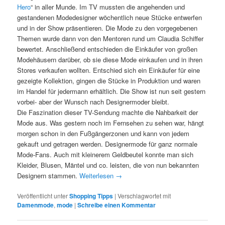
Hero
“ in aller Munde. Im TV mussten die angehenden und
gestandenen Modedesigner wöchentlich neue Stücke entwerfen
und in der Show präsentieren. Die Mode zu den vorgegebenen
Themen wurde dann von den Mentoren rund um Claudia Schiffer
bewertet. Anschließend entschieden die Einkäufer von großen
Modehäusern darüber, ob sie diese Mode einkaufen und in ihren
Stores verkaufen wollten. Entschied sich ein Einkäufer für eine
gezeigte Kollektion, gingen die Stücke in Produktion und waren
im Handel für jedermann erhältlich. Die Show ist nun seit gestern
vorbei- aber der Wunsch nach Designermoder bleibt.
Die Faszination dieser TV-Sendung machte die Nahbarkeit der
Mode aus. Was gestern noch im Fernsehen zu sehen war, hängt
morgen schon in den Fußgängerzonen und kann von jedem
gekauft und getragen werden. Designermode für ganz normale
Mode-Fans. Auch mit kleinerem Geldbeutel konnte man sich
Kleider, Blusen, Mäntel und co. leisten, die von nun bekannten
Designern stammen.
Weiterlesen
→
Veröffentlicht unter
Shopping Tipps
|
Verschlagwortet mit
Damenmode
,
mode
|
Schreibe einen Kommentar