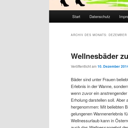
Hauptmenü
Start
Datenschutz
Impr
ARCHIV DES MONATS:
DEZEMBER 
Wellnesbäder zu
Veröffentlicht am
10. Dezember 201
Bäder sind unter Frauen belieb
Erlebnis in der Wanne, sonder
wenn zuvor ein anstrengender 
Erholung darstellen soll. Abe
hergenommen: Mit beliebten B
gelungenen Wannenerlebnis führ
Wellnessurlaub kann in Österre
auch das Wellnessangebot dem