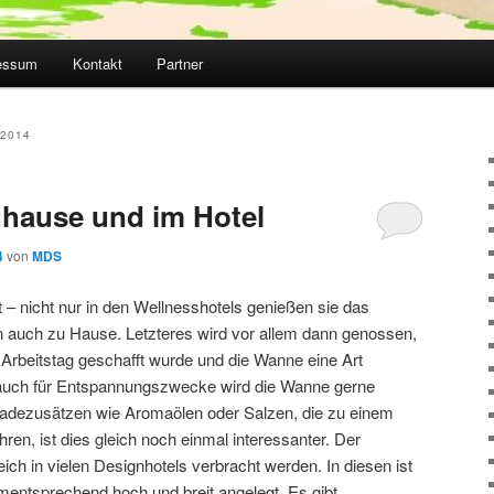
essum
Kontakt
Partner
2014
hause und im Hotel
4
von
MDS
t – nicht nur in den Wellnesshotels genießen sie das
n auch zu Hause. Letzteres wird vor allem dann genossen,
Arbeitstag geschafft wurde und die Wanne eine Art
r auch für Entspannungszwecke wird die Wanne gerne
adezusätzen wie Aromaölen oder Salzen, die zu einem
en, ist dies gleich noch einmal interessanter. Der
ich in vielen Designhotels verbracht werden. In diesen ist
entsprechend hoch und breit angelegt. Es gibt