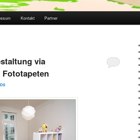
essum
Kontakt
Partner
taltung via
 Fototapeten
DS