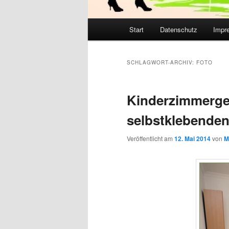
Hauptmenü
Start
Datenschutz
Impr
SCHLAGWORT-ARCHIV:
FOTO
Kinderzimmerges
selbstklebenden
Veröffentlicht am
12. Mai 2014
von
M