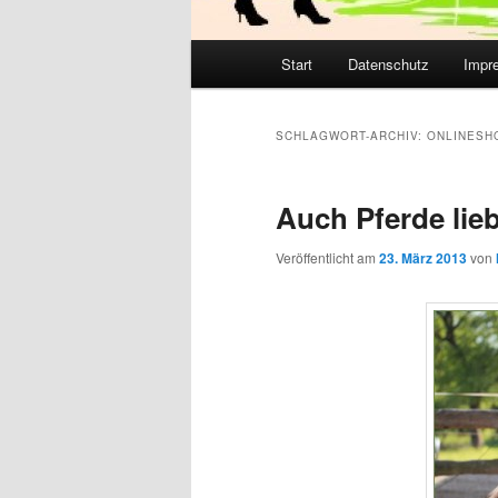
Hauptmenü
Start
Datenschutz
Impr
SCHLAGWORT-ARCHIV:
ONLINESH
Auch Pferde lie
Veröffentlicht am
23. März 2013
von