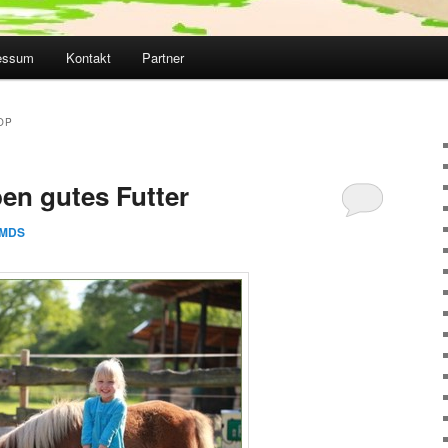
essum
Kontakt
Partner
OP
ben gutes Futter
MDS