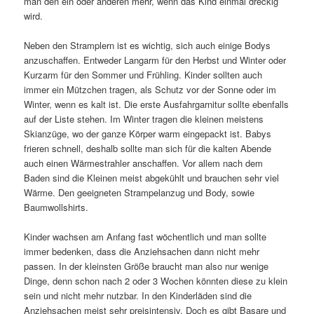
man den ein oder anderen mehr, wenn das Kind einmal dreckig
wird.
Neben den Stramplern ist es wichtig, sich auch einige Bodys
anzuschaffen. Entweder Langarm für den Herbst und Winter oder
Kurzarm für den Sommer und Frühling. Kinder sollten auch
immer ein Mützchen tragen, als Schutz vor der Sonne oder im
Winter, wenn es kalt ist. Die erste Ausfahrgarnitur sollte ebenfalls
auf der Liste stehen. Im Winter tragen die kleinen meistens
Skianzüge, wo der ganze Körper warm eingepackt ist. Babys
frieren schnell, deshalb sollte man sich für die kalten Abende
auch einen Wärmestrahler anschaffen. Vor allem nach dem
Baden sind die Kleinen meist abgekühlt und brauchen sehr viel
Wärme. Den geeigneten Strampelanzug und Body, sowie
Baumwollshirts.
Kinder wachsen am Anfang fast wöchentlich und man sollte
immer bedenken, dass die Anziehsachen dann nicht mehr
passen. In der kleinsten Größe braucht man also nur wenige
Dinge, denn schon nach 2 oder 3 Wochen könnten diese zu klein
sein und nicht mehr nutzbar. In den Kinderläden sind die
Anziehsachen meist sehr preisintensiv. Doch es gibt Basare und