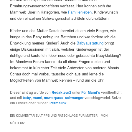
Ernährungswissenschaftlerin verfasst. Hier können sich die
Mamiweb User in Kategorien, wie
Familienleben
, Kinderwunsch
und den einzelnen Schwangerschaftsdritteln durchblättern.
Kinder und das Mutter-Dasein bereitet einem viele Fragen, wie
bringe in das Baby richtig ins Bettchen und wie fördere ich die
Entwicklung meines Kindes? Auch die
Babyaustattung
bringt
einige Diskussionen mit sich, welcher Kinderwagen ist der
richtige und kaufe ich lieber neue oder gebrauchte Babykleidung?
Im Mamiweb Forum kannst du all diese Fragen stellen und
bekommst in kürzester Zeit viele Antworten von anderen Mamis.
Schau doch mal vorbei, tausche dich aus und lerne die
Möglichkeiten von Mamiweb kennen – rund um die Uhr!
Dieser Eintrag wurde von
Redakteur2
unter
Für Mami´s
veröffentlicht
und mit
baby
,
mami
,
mutterpass
,
schwanger
verschlagwortet. Setze
ein Lesezeichen für den
Permalink
.
EIN KOMMENTAR ZU „
TIPPS UND RATSCHLÄGE FÜR MÜTTER – VON
MÜTTERN
“