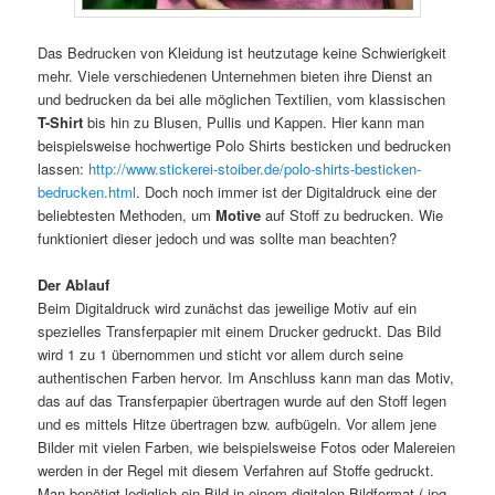
Das Bedrucken von Kleidung ist heutzutage keine Schwierigkeit
mehr. Viele verschiedenen Unternehmen bieten ihre Dienst an
und bedrucken da bei alle möglichen Textilien, vom klassischen
T-Shirt
bis hin zu Blusen, Pullis und Kappen. Hier kann man
beispielsweise hochwertige Polo Shirts besticken und bedrucken
lassen:
http://www.stickerei-stoiber.de/polo-shirts-besticken-
bedrucken.html
. Doch noch immer ist der Digitaldruck eine der
beliebtesten Methoden, um
Motive
auf Stoff zu bedrucken. Wie
funktioniert dieser jedoch und was sollte man beachten?
Der Ablauf
Beim Digitaldruck wird zunächst das jeweilige Motiv auf ein
spezielles Transferpapier mit einem Drucker gedruckt. Das Bild
wird 1 zu 1 übernommen und sticht vor allem durch seine
authentischen Farben hervor. Im Anschluss kann man das Motiv,
das auf das Transferpapier übertragen wurde auf den Stoff legen
und es mittels Hitze übertragen bzw. aufbügeln. Vor allem jene
Bilder mit vielen Farben, wie beispielsweise Fotos oder Malereien
werden in der Regel mit diesem Verfahren auf Stoffe gedruckt.
Man benötigt lediglich ein Bild in einem digitalen Bildformat (.jpg,