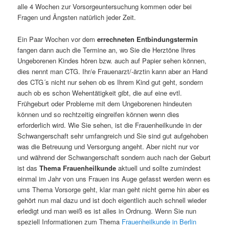
alle 4 Wochen zur Vorsorgeuntersuchung kommen oder bei
Fragen und Ängsten natürlich jeder Zeit.
Ein Paar Wochen vor dem
errechneten Entbindungstermin
fangen dann auch die Termine an, wo Sie die Herztöne Ihres
Ungeborenen Kindes hören bzw. auch auf Papier sehen können,
dies nennt man CTG. Ihr/e Frauenarzt/-ärztin kann aber an Hand
des CTG´s nicht nur sehen ob es Ihrem Kind gut geht, sondern
auch ob es schon Wehentätigkeit gibt, die auf eine evtl.
Frühgeburt oder Probleme mit dem Ungeborenen hindeuten
können und so rechtzeitig eingreifen können wenn dies
erforderlich wird. Wie Sie sehen, ist die Frauenheilkunde in der
Schwangerschaft sehr umfangreich und Sie sind gut aufgehoben
was die Betreuung und Versorgung angeht. Aber nicht nur vor
und während der Schwangerschaft sondern auch nach der Geburt
ist das
Thema Frauenheilkunde
aktuell und sollte zumindest
einmal im Jahr von uns Frauen ins Auge gefasst werden wenn es
ums Thema Vorsorge geht, klar man geht nicht gerne hin aber es
gehört nun mal dazu und ist doch eigentlich auch schnell wieder
erledigt und man weiß es ist alles in Ordnung. Wenn Sie nun
speziell Informationen zum Thema
Frauenheilkunde in Berlin