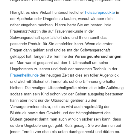
Hier gibt es eine Vielzahl unterschiedlicher
Folsäureprodukte
in
der Apotheke oder Drogerie zu kaufen, worauf wir aber nicht
näher eingehen möchten. Hierzu berät Sie am besten Ihr/e
Frauenarzt/-ärztin die auf Frauenheilkunde in der
Schwangerschaft spezialisiert sind und Ihnen somit das
passende Produkt für Sie empfehlen kann. Wenn die ersten
Fragen dann geklärt sind und es mit der Schwangerschaft
geklappt hat, fangen die Termine der
Vorsorgeuntersuchungen
an. Man wartet gespannt auf den 1. Ultraschall um seine
Ungeborenes zu sehen und dank der modernen Technik in der
Frauenheilkunde
der heutigen Zeit ist dies ein toller Augenblick
und wird mit Sicherheit immer als schöne Erinnerung erhalten
bleiben. Die heutigen Ultraschallgeräte bieten eine tolle Auflösung
sodass man sein Kind schon vor der Geburt ausgiebig bestaunen
kann aber nicht nur der Ultraschall gehören zu den
Vorsorgeterminen dazu, nein es wird auch regelmäßig der
Blutdruck sowie das Gewicht und der Hämoglobinwert des
Blutest getestet damit man auch wirklich sicher sein kann, dass
es dem Ungeborenen gut geht. Kurz gesagt, Sie werden nun bei
jedem Termin von oben bis unten durchgecheckt und dürfen ca.