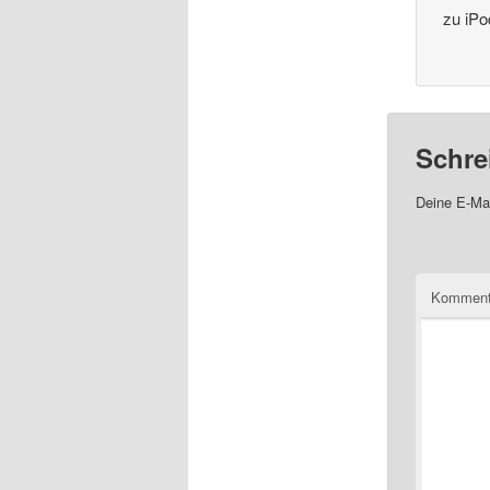
zu iPo
Schre
Deine E-Mai
Komment