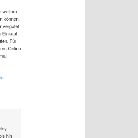
e weitere
en können,
r vergütet
m Einkauf
fen. Für
rem Online
 mal
in
etoy
is hin