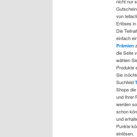
nicht nur
Gutschein
von tellac
Erlöses in
Die Teilna
einfach e
Prämien
z
die Seite 
wählen Si
Produkte 
Sie möcht
Suchfeld
Shops die 
und Ihrer 
werden sof
schon könn
und erhalt
Punkte kö
einlösen.