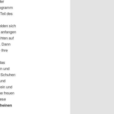
der
Programm
Teil des
elden sich
t anfangen
hten auf
n. Dann
 Ihre
das
ln und
n Schuhen
 und
 ein und
he freuen
iese
heinen