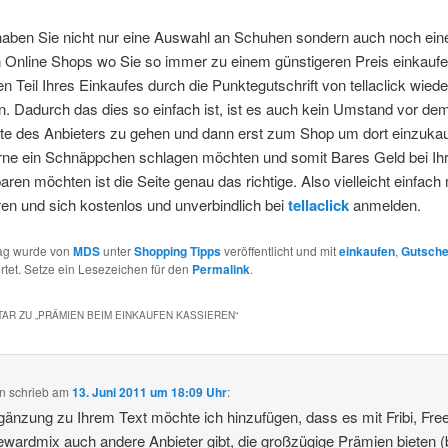
haben Sie nicht nur eine Auswahl an Schuhen sondern auch noch ein
an Online Shops wo Sie so immer zu einem günstigeren Preis einkauf
en Teil Ihres Einkaufes durch die Punktegutschrift von tellaclick wiede
 Dadurch das dies so einfach ist, ist es auch kein Umstand vor de
ite des Anbieters zu gehen und dann erst zum Shop um dort einzukau
gerne ein Schnäppchen schlagen möchten und somit Bares Geld bei Ih
aren möchten ist die Seite genau das richtige. Also vielleicht einfach
en und sich kostenlos und unverbindlich bei
tellaclick
anmelden.
rag wurde von
MDS
unter
Shopping Tipps
veröffentlicht und mit
einkaufen
,
Gutsche
tet. Setze ein Lesezeichen für den
Permalink
.
AR ZU „
PRÄMIEN BEIM EINKAUFEN KASSIEREN
“
an
schrieb
am
13. Juni 2011 um 18:09 Uhr
:
gänzung zu Ihrem Text möchte ich hinzufügen, dass es mit Fribi, Fre
wardmix auch andere Anbieter gibt, die großzügige Prämien bieten (b