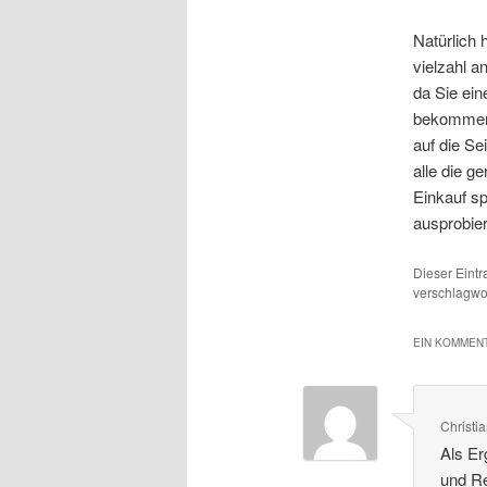
Natürlich 
vielzahl 
da Sie ein
bekommen.
auf die Se
alle die 
Einkauf sp
ausprobier
Dieser Eint
verschlagwor
EIN KOMMENT
Christi
Als Er
und Re