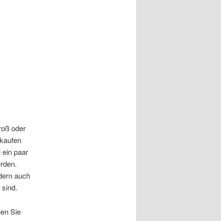
roß oder
 kaufen
 ein paar
erden.
ndern auch
 sind.
en Sie