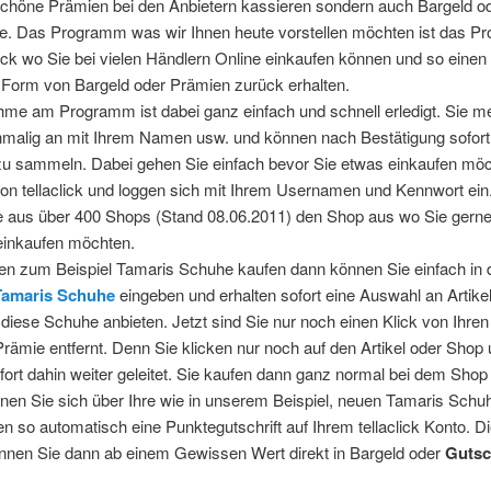
 schöne Prämien bei den Anbietern kassieren sondern auch Bargeld o
e. Das Programm was wir Ihnen heute vorstellen möchten ist das 
lick wo Sie bei vielen Händlern Online einkaufen können und so einen 
 Form von Bargeld oder Prämien zurück erhalten.
hme am Programm ist dabei ganz einfach und schnell erledigt. Sie m
inmalig an mit Ihrem Namen usw. und können nach Bestätigung sofor
u sammeln. Dabei gehen Sie einfach bevor Sie etwas einkaufen möc
von tellaclick und loggen sich mit Ihrem Usernamen und Kennwort ei
e aus über 400 Shops (Stand 08.06.2011) den Shop aus wo Sie gerne
einkaufen möchten.
en zum Beispiel Tamaris Schuhe kaufen dann können Sie einfach in 
Tamaris Schuhe
eingeben und erhalten sofort eine Auswahl an Artike
diese Schuhe anbieten. Jetzt sind Sie nur noch einen Klick von Ihre
Prämie entfernt. Denn Sie klicken nur noch auf den Artikel oder Shop
ort dahin weiter geleitet. Sie kaufen dann ganz normal bei dem Shop
en Sie sich über Ihre wie in unserem Beispiel, neuen Tamaris Schu
en so automatisch eine Punktegutschrift auf Ihrem tellaclick Konto. D
nnen Sie dann ab einem Gewissen Wert direkt in Bargeld oder
Gutsc