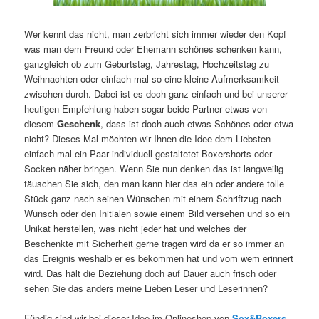
Wer kennt das nicht, man zerbricht sich immer wieder den Kopf
was man dem Freund oder Ehemann schönes schenken kann,
ganzgleich ob zum Geburtstag, Jahrestag, Hochzeitstag zu
Weihnachten oder einfach mal so eine kleine Aufmerksamkeit
zwischen durch. Dabei ist es doch ganz einfach und bei unserer
heutigen Empfehlung haben sogar beide Partner etwas von
diesem
Geschenk
, dass ist doch auch etwas Schönes oder etwa
nicht? Dieses Mal möchten wir Ihnen die Idee dem Liebsten
einfach mal ein Paar individuell gestaltetet Boxershorts oder
Socken näher bringen. Wenn Sie nun denken das ist langweilig
täuschen Sie sich, den man kann hier das ein oder andere tolle
Stück ganz nach seinen Wünschen mit einem Schriftzug nach
Wunsch oder den Initialen sowie einem Bild versehen und so ein
Unikat herstellen, was nicht jeder hat und welches der
Beschenkte mit Sicherheit gerne tragen wird da er so immer an
das Ereignis weshalb er es bekommen hat und vom wem erinnert
wird. Das hält die Beziehung doch auf Dauer auch frisch oder
sehen Sie das anders meine Lieben Leser und Leserinnen?
Fündig sind wir bei dieser Idee im Onlineshop von
Sox&Boxers