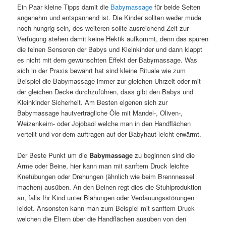
Ein Paar kleine Tipps damit die
Babymassage
für beide Seiten
angenehm und entspannend ist. Die Kinder sollten weder müde
noch hungrig sein, des weiteren sollte ausreichend Zeit zur
Verfügung stehen damit keine Hektik aufkommt, denn das spüren
die feinen Sensoren der Babys und Kleinkinder und dann klappt
es nicht mit dem gewünschten Effekt der Babymassage. Was
sich in der Praxis bewährt hat sind kleine Rituale wie zum
Beispiel die Babymassage immer zur gleichen Uhrzeit oder mit
der gleichen Decke durchzuführen, dass gibt den Babys und
Kleinkinder Sicherheit. Am Besten eigenen sich zur
Babymassage hautverträgliche Öle mit Mandel-, Oliven-,
Weizenkeim- oder Jojobaöl welche man in den Handflächen
verteilt und vor dem auftragen auf der Babyhaut leicht erwärmt.
Der Beste Punkt um die
Babymassage
zu beginnen sind die
Arme oder Beine, hier kann man mit sanftem Druck leichte
Knetübungen oder Drehungen (ähnlich wie beim Brennnessel
machen) ausüben. An den Beinen regt dies die Stuhlproduktion
an, falls Ihr Kind unter Blähungen oder Verdauungsstörungen
leidet. Ansonsten kann man zum Beispiel mit sanftem Druck
welchen die Eltern über die Handflächen ausüben von den