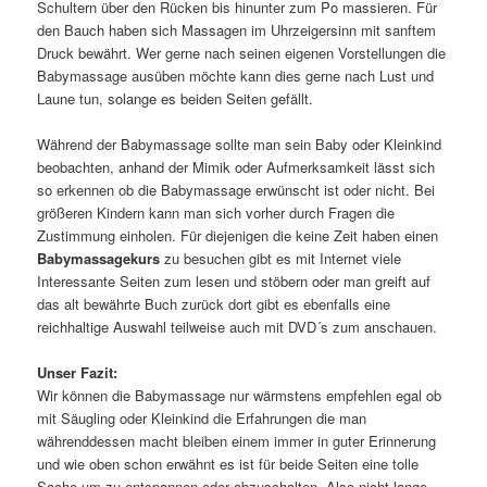
Schultern über den Rücken bis hinunter zum Po massieren. Für
den Bauch haben sich Massagen im Uhrzeigersinn mit sanftem
Druck bewährt. Wer gerne nach seinen eigenen Vorstellungen die
Babymassage ausüben möchte kann dies gerne nach Lust und
Laune tun, solange es beiden Seiten gefällt.
Während der Babymassage sollte man sein Baby oder Kleinkind
beobachten, anhand der Mimik oder Aufmerksamkeit lässt sich
so erkennen ob die Babymassage erwünscht ist oder nicht. Bei
größeren Kindern kann man sich vorher durch Fragen die
Zustimmung einholen. Für diejenigen die keine Zeit haben einen
Babymassagekurs
zu besuchen gibt es mit Internet viele
Interessante Seiten zum lesen und stöbern oder man greift auf
das alt bewährte Buch zurück dort gibt es ebenfalls eine
reichhaltige Auswahl teilweise auch mit DVD´s zum anschauen.
Unser Fazit:
Wir können die Babymassage nur wärmstens empfehlen egal ob
mit Säugling oder Kleinkind die Erfahrungen die man
währenddessen macht bleiben einem immer in guter Erinnerung
und wie oben schon erwähnt es ist für beide Seiten eine tolle
Sache um zu entspannen oder abzuschalten. Also nicht lange