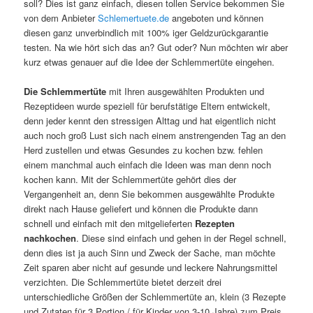
soll? Dies ist ganz einfach, diesen tollen Service bekommen Sie
von dem Anbieter
Schlemertuete.de
angeboten und können
diesen ganz unverbindlich mit 100% iger Geldzurückgarantie
testen. Na wie hört sich das an? Gut oder? Nun möchten wir aber
kurz etwas genauer auf die Idee der Schlemmertüte eingehen.
Die Schlemmertüte
mit Ihren ausgewählten Produkten und
Rezeptideen wurde speziell für berufstätige Eltern entwickelt,
denn jeder kennt den stressigen Alttag und hat eigentlich nicht
auch noch groß Lust sich nach einem anstrengenden Tag an den
Herd zustellen und etwas Gesundes zu kochen bzw. fehlen
einem manchmal auch einfach die Ideen was man denn noch
kochen kann. Mit der Schlemmertüte gehört dies der
Vergangenheit an, denn Sie bekommen ausgewählte Produkte
direkt nach Hause geliefert und können die Produkte dann
schnell und einfach mit den mitgelieferten
Rezepten
nachkochen
. Diese sind einfach und gehen in der Regel schnell,
denn dies ist ja auch Sinn und Zweck der Sache, man möchte
Zeit sparen aber nicht auf gesunde und leckere Nahrungsmittel
verzichten. Die Schlemmertüte bietet derzeit drei
unterschiedliche Größen der Schlemmertüte an, klein (3 Rezepte
und Zutaten für 3 Portion / für Kinder von 3-10 Jahre) zum Preis