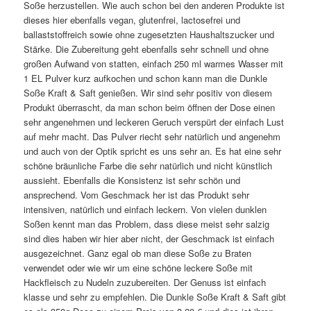
Soße herzustellen. Wie auch schon bei den anderen Produkte ist
dieses hier ebenfalls vegan, glutenfrei, lactosefrei und
ballaststoffreich sowie ohne zugesetzten Haushaltszucker und
Stärke. Die Zubereitung geht ebenfalls sehr schnell und ohne
großen Aufwand von statten, einfach 250 ml warmes Wasser mit
1 EL Pulver kurz aufkochen und schon kann man die Dunkle
Soße Kraft & Saft genießen. Wir sind sehr positiv von diesem
Produkt überrascht, da man schon beim öffnen der Dose einen
sehr angenehmen und leckeren Geruch verspürt der einfach Lust
auf mehr macht. Das Pulver riecht sehr natürlich und angenehm
und auch von der Optik spricht es uns sehr an. Es hat eine sehr
schöne bräunliche Farbe die sehr natürlich und nicht künstlich
aussieht. Ebenfalls die Konsistenz ist sehr schön und
ansprechend. Vom Geschmack her ist das Produkt sehr
intensiven, natürlich und einfach leckern. Von vielen dunklen
Soßen kennt man das Problem, dass diese meist sehr salzig
sind dies haben wir hier aber nicht, der Geschmack ist einfach
ausgezeichnet. Ganz egal ob man diese Soße zu Braten
verwendet oder wie wir um eine schöne leckere Soße mit
Hackfleisch zu Nudeln zuzubereiten. Der Genuss ist einfach
klasse und sehr zu empfehlen. Die Dunkle Soße Kraft & Saft gibt