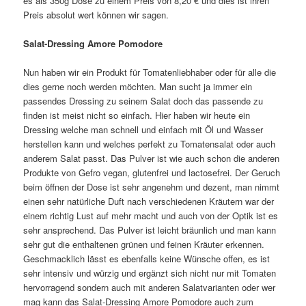
es als 350g Dose zu einem Preis von 8,20 € und dies ist ihren
Preis absolut wert können wir sagen.
Salat-Dressing Amore Pomodore
Nun haben wir ein Produkt für Tomatenliebhaber oder für alle die
dies gerne noch werden möchten. Man sucht ja immer ein
passendes Dressing zu seinem Salat doch das passende zu
finden ist meist nicht so einfach. Hier haben wir heute ein
Dressing welche man schnell und einfach mit Öl und Wasser
herstellen kann und welches perfekt zu Tomatensalat oder auch
anderem Salat passt. Das Pulver ist wie auch schon die anderen
Produkte von Gefro vegan, glutenfrei und lactosefrei. Der Geruch
beim öffnen der Dose ist sehr angenehm und dezent, man nimmt
einen sehr natürliche Duft nach verschiedenen Kräutern war der
einem richtig Lust auf mehr macht und auch von der Optik ist es
sehr ansprechend. Das Pulver ist leicht bräunlich und man kann
sehr gut die enthaltenen grünen und feinen Kräuter erkennen.
Geschmacklich lässt es ebenfalls keine Wünsche offen, es ist
sehr intensiv und würzig und ergänzt sich nicht nur mit Tomaten
hervorragend sondern auch mit anderen Salatvarianten oder wer
mag kann das Salat-Dressing Amore Pomodore auch zum