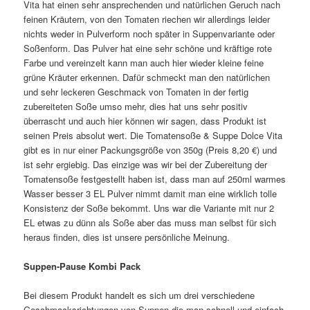
Vita hat einen sehr ansprechenden und natürlichen Geruch nach
feinen Kräutern, von den Tomaten riechen wir allerdings leider
nichts weder in Pulverform noch später in Suppenvariante oder
Soßenform. Das Pulver hat eine sehr schöne und kräftige rote
Farbe und vereinzelt kann man auch hier wieder kleine feine
grüne Kräuter erkennen. Dafür schmeckt man den natürlichen
und sehr leckeren Geschmack von Tomaten in der fertig
zubereiteten Soße umso mehr, dies hat uns sehr positiv
überrascht und auch hier können wir sagen, dass Produkt ist
seinen Preis absolut wert. Die Tomatensoße & Suppe Dolce Vita
gibt es in nur einer Packungsgröße von 350g (Preis 8,20 €) und
ist sehr ergiebig. Das einzige was wir bei der Zubereitung der
Tomatensoße festgestellt haben ist, dass man auf 250ml warmes
Wasser besser 3 EL Pulver nimmt damit man eine wirklich tolle
Konsistenz der Soße bekommt. Uns war die Variante mit nur 2
EL etwas zu dünn als Soße aber das muss man selbst für sich
heraus finden, dies ist unsere persönliche Meinung.
Suppen-Pause Kombi Pack
Bei diesem Produkt handelt es sich um drei verschiedene
Geschmacksrichtungen von Suppen die man schnell und einfach