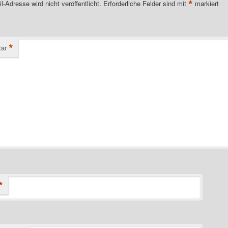
*
l-Adresse wird nicht veröffentlicht.
Erforderliche Felder sind mit
markiert
*
ar
*