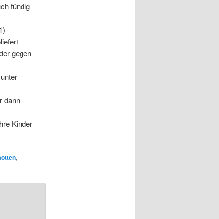
uch fündig
1)
iefert.
oder gegen
unter
er dann
e
Ihre Kinder
otten
,