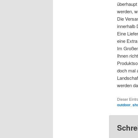
überhaupt 
werden, wa
Die Versa
innerhalb 
Eine Liefe
eine Extr
Im Großen
Ihnen rich
Produktsor
doch mal 
Landschaf
werden das
Dieser Eint
outdoor
,
sh
Schre