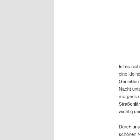
Ist es nic
eine klein
Genießen 
Nacht unt
morgens m
Straßenlär
wichtig un
Durch unse
schönen