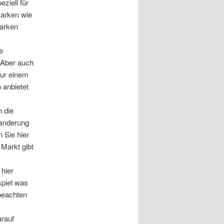
ziell für
Marken wie
Marken
e
 Aber auch
nur einem
 anbietet
n die
Wanderung
 Sie hier
 Markt gibt
 hier
spiel was
beachten
arauf