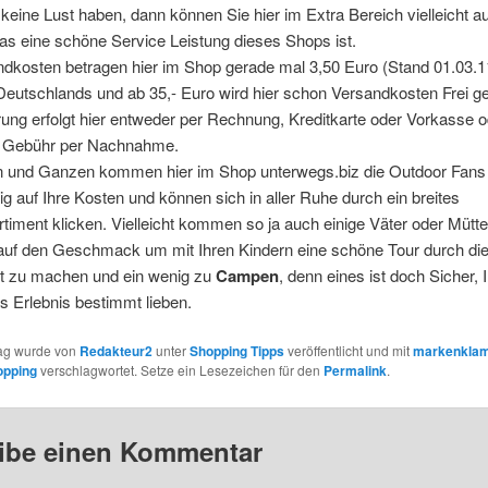
keine Lust haben, dann können Sie hier im Extra Bereich vielleicht a
s eine schöne Service Leistung dieses Shops ist.
ndkosten betragen hier im Shop gerade mal 3,50 Euro (Stand 01.03.1
Deutschlands und ab 35,- Euro wird hier schon Versandkosten Frei gel
rung erfolgt hier entweder per Rechnung, Kreditkarte oder Vorkasse 
a Gebühr per Nachnahme.
 und Ganzen kommen hier im Shop unterwegs.biz die Outdoor Fans 
tig auf Ihre Kosten und können sich in aller Ruhe durch ein breites
timent klicken. Vielleicht kommen so ja auch einige Väter oder Mütt
auf den Geschmack um mit Ihren Kindern eine schöne Tour durch di
t zu machen und ein wenig zu
Campen
, denn eines ist doch Sicher, 
 Erlebnis bestimmt lieben.
rag wurde von
Redakteur2
unter
Shopping Tipps
veröffentlicht und mit
markenklam
opping
verschlagwortet. Setze ein Lesezeichen für den
Permalink
.
ibe einen Kommentar