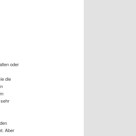
alten oder
ie die
en
om
 sehr
 den
t. Aber