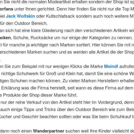
n Sie nicht die normalen Modeartikel erhalten sondern der Shop ist spe
orfans
unter Ihnen gerichtet. Denn hier finden Sie nicht nur die Top 
iel
Jack Wolfskin
oder Kultschlafsack sondern auch noch weitere 
 für den Outdoor Bereich.
n sich hat eine klare Gliederung nach den verschiedenen Artikeln wi
acken
, Schuhe, Rucksäcke um nur einige der Kategorien zu nennen.
st für manche ja wichtiger nach Marken sortiert. Hier können Sie mit 
verschiedenen Marken suchen und es werden alle Artikel die der Shop
.
en Sie zum Beispiel mit nur wenigen Klicks die Marke
Meindl
aufrufe
 richtige Schuhwerk für Groß und Klein hat, damit Sie eine schöne 
htigen Schuhen machen können. Zu vielen Marken Herstellern erhalten
 Erklärung was die Firma herstellt, seit wann es diese Firma auf dem
 Produkte der Shop dieser Marke führt.
 nur der reine Verkauf von den Artikel steht hier im Vordergrund, denn
 auch einige Tipps und Tricks über den Outdoor Bereich wie zum Bei
Kocher und Geschirr beachten sollten oder was Sie beim Schuhkauf 
dann noch einen
Wanderpartner
suchen weil Ihre Kinder vielleicht d