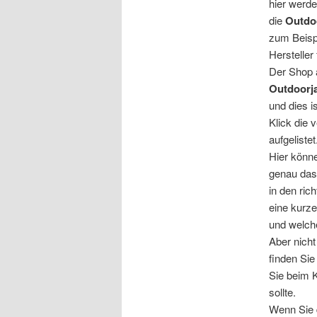
hier werde
die
Outdo
zum Beisp
Hersteller
Der Shop a
Outdoorj
und dies i
Klick die 
aufgelistet
Hier könn
genau das
in den ric
eine kurze
und welche
Aber nicht
finden Sie
Sie beim 
sollte.
Wenn Sie 