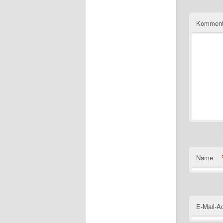
Komment
Name
E-Mail-A