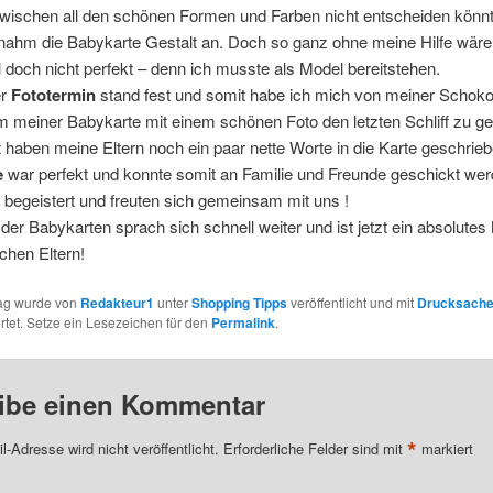
zwischen all den schönen Formen und Farben nicht entscheiden könnt
ahm die Babykarte Gestalt an. Doch so ganz ohne meine Hilfe wäre
 doch nicht perfekt – denn ich musste als Model bereitstehen.
er
Fototermin
stand fest und somit habe ich mich von meiner Schoko
m meiner Babykarte mit einem schönen Foto den letzten Schliff zu g
t haben meine Eltern noch ein paar nette Worte in die Karte geschrie
e
war perfekt und konnte somit an Familie und Freunde geschickt wer
 begeistert und freuten sich gemeinsam mit uns !
der Babykarten sprach sich schnell weiter und ist jetzt ein absolutes
ichen Eltern!
rag wurde von
Redakteur1
unter
Shopping Tipps
veröffentlicht und mit
Drucksach
tet. Setze ein Lesezeichen für den
Permalink
.
ibe einen Kommentar
*
l-Adresse wird nicht veröffentlicht.
Erforderliche Felder sind mit
markiert