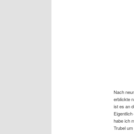
Nach neun
erblickte 
ist es an 
Eigentlich
habe ich 
Trubel um