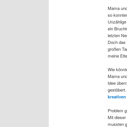
Mama und 
so konnten
Unzählige
ein Brucht
letzten Ne
Doch das W
großen Tag
meine Elte
Wie könnt
Mama und P
Idee überr
gestöbert.
kreativen
Problem ge
Mit dieser
mussten ge