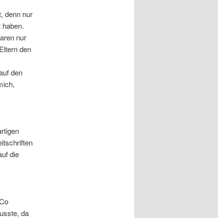
, denn nur
t haben.
aren nur
Eltern den
auf den
mich,
rtigen
tschriften
auf die
 Co
usste, da