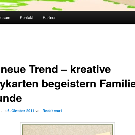
essum
Kontakt
Partner
 neue Trend – kreative
ykarten begeistern Famili
unde
ht am
6. Oktober 2011
von
Redakteur1