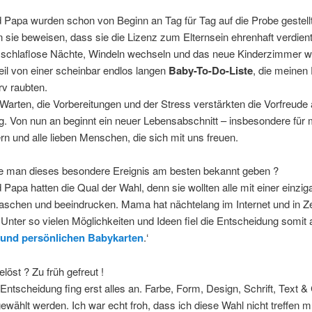
Papa wurden schon von Beginn an Tag für Tag auf die Probe gestellt
 sie beweisen, dass sie die Lizenz zum Elternsein ehrenhaft verdien
 schlaflose Nächte, Windeln wechseln und das neue Kinderzimmer w
eil von einer scheinbar endlos langen
Baby-To-Do-Liste
, die meinen 
rv raubten.
arten, die Vorbereitungen und der Stress verstärkten die Vorfreude 
. Von nun an beginnt ein neuer Lebensabschnitt – insbesondere für 
rn und alle lieben Menschen, die sich mit uns freuen.
e man dieses besondere Ereignis am besten bekannt geben ?
apa hatten die Qual der Wahl, denn sie wollten alle mit einer einziga
aschen und beeindrucken. Mama hat nächtelang im Internet und in Zei
 Unter so vielen Möglichkeiten und Ideen fiel die Entscheidung somit 
 und persönlichen Babykarten
.‘
löst ? Zu früh gefreut !
 Entscheidung fing erst alles an. Farbe, Form, Design, Schrift, Text &
wählt werden. Ich war echt froh, dass ich diese Wahl nicht treffen m