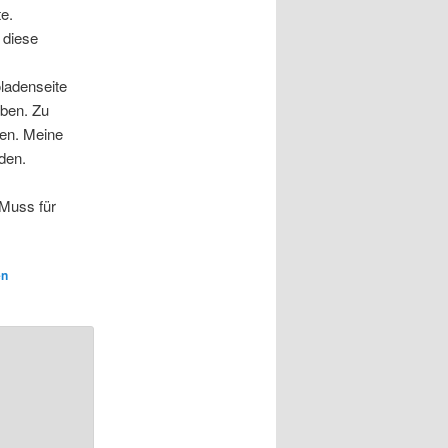
e.
 diese
ladenseite
eben. Zu
ben. Meine
den.
 Muss für
en