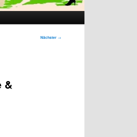
Nächster
→
e &