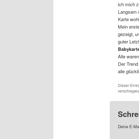
ich mich 
Langsam n
Karte wohl
Mein erst
gezeigt, u
guter Letz
Babykart
Alle waren
Der Trend 
alle glückl
Dieser Eint
verschlagwor
Schre
Deine E-Mai