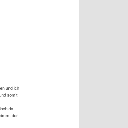
en und ich
 und somit
doch da
nimmt der