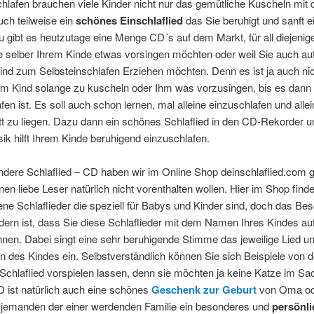
lafen brauchen viele Kinder nicht nur das gemütliche Kuscheln mit d
ch teilweise ein
schönes Einschlaflied
das Sie beruhigt und sanft e
u gibt es heutzutage eine Menge CD´s auf dem Markt, für all diejenig
e selber Ihrem Kinde etwas vorsingen möchten oder weil Sie auch auf
Kind zum Selbsteinschlafen Erziehen möchten. Denn es ist ja auch ni
dem Kind solange zu kuscheln oder Ihm was vorzusingen, bis es dann
fen ist. Es soll auch schon lernen, mal alleine einzuschlafen und alle
t zu liegen. Dazu dann ein schönes Schlaflied in den CD-Rekorder u
ik hilft Ihrem Kinde beruhigend einzuschlafen.
ndere Schlaflied – CD haben wir im Online Shop deinschlaflied.com 
nen liebe Leser natürlich nicht vorenthalten wollen. Hier im Shop find
ne Schlaflieder die speziell für Babys und Kinder sind, doch das Be
dern ist, dass Sie diese Schlaflieder mit dem Namen Ihres Kindes 
nen. Dabei singt eine sehr beruhigende Stimme das jeweilige Lied u
 des Kindes ein. Selbstverständlich können Sie sich Beispiele von 
 Schlaflied vorspielen lassen, denn sie möchten ja keine Katze im Sa
 ist natürlich auch eine schönes
Geschenk zur Geburt
von Oma od
 jemanden der einer werdenden Familie ein besonderes und
persönli