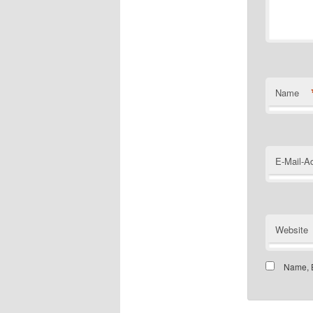
Name
E-Mail-A
Website
Name, E