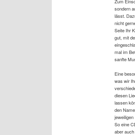
Zum Einsch
sondern au
lässt. Daz
nicht gern
Seite Ihr 
gut, mit 
eingeschla
mal im Bet
sanfte Mus
Eine beso
was wir Ih
verschiede
diesen Lie
lassen kön
den Namen
jeweiligen
So eine CD
aber auch