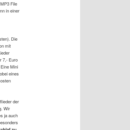
 MP3 File
nn in einer
ten). Die
on mit
ieder
r 7,- Euro
 Eine Mini
obei eines
kosten
lieder der
g. Wir
es ja auch
 besonders
Schlaf zu