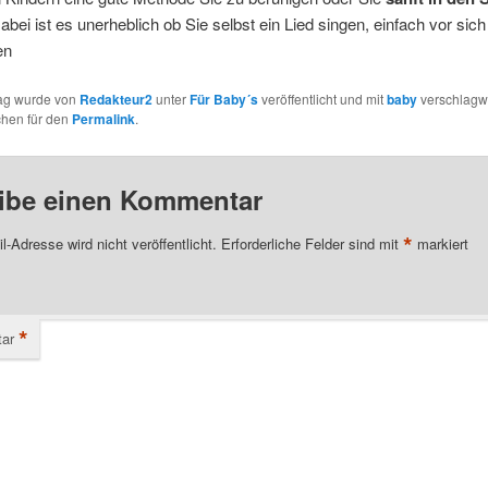
Dabei ist es unerheblich ob Sie selbst ein Lied singen, einfach vor sich
en
rag wurde von
Redakteur2
unter
Für Baby´s
veröffentlicht und mit
baby
verschlagwo
chen für den
Permalink
.
ibe einen Kommentar
*
l-Adresse wird nicht veröffentlicht.
Erforderliche Felder sind mit
markiert
*
ar