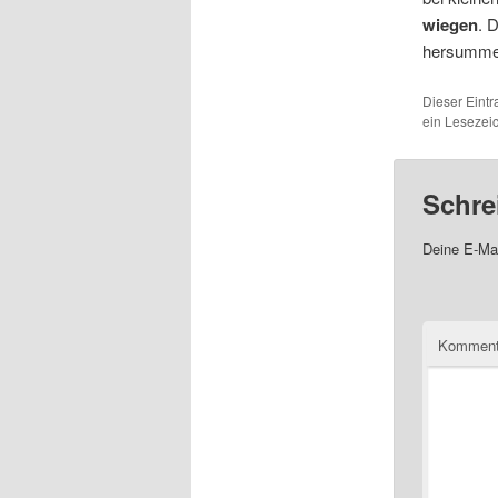
wiegen
. 
hersumm
Dieser Eint
ein Lesezei
Schre
Deine E-Mai
Komment