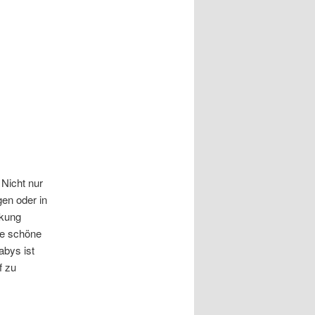
Nicht nur
en oder in
rkung
ne schöne
abys ist
f zu