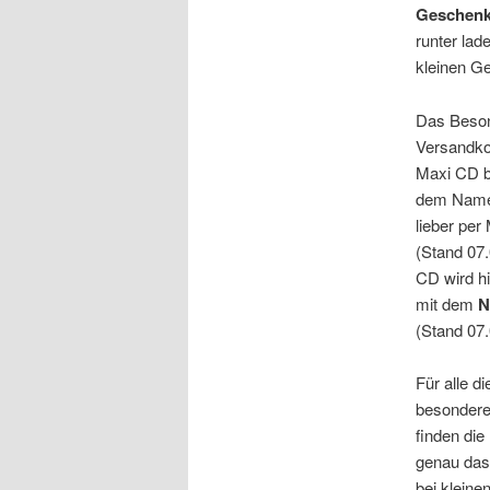
Geschen
runter lad
kleinen G
Das Besond
Versandkos
Maxi CD b
dem Namen 
lieber per
(Stand 07.
CD wird hi
mit dem
N
(Stand 07.
Für alle 
besonderen
finden die 
genau das 
bei kleine