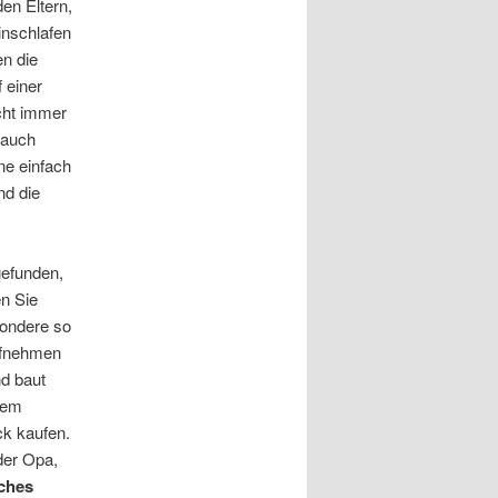
en Eltern,
inschlafen
en die
 einer
cht immer
 auch
ine einfach
nd die
gefunden,
en Sie
sondere so
aufnehmen
nd baut
dem
ck kaufen.
er Opa,
ches