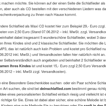
k
machen möchte. Sie können auf der einen Seite die Schlaflieder als
en, aber auch als CD bestellen mit den verschiedenen Liedern was da
eschenkverpackung zu Ihnen nach Hause kommt.
ere Schlaflied als Maxi CD kostet hier zum Beispiel 29,- Euro zzgl.
ten von 2,50 Euro (Stand 07.06.2012 – inkl. MwSt. zzgl. Versandkos
einhaltet dabei insgesamt 5 wunderschöne Schlaflieder, wobei 3 dav
Ihres Kindes sind und 2 klassische Schlaflieder. Sie möchten die L
 MP3, das ist natürlich auch kein Problem und kostet pro Schlaflied nu
06.2012 inkl. MwSt.) und Versandkosten fallen hier natürlich nicht an.
er Selbstverständlich auch angeboten und beinhaltet 2 Schlaflieder w
amen Ihres Kindes
ist und kostet 15,- Euro zzgl 2,50 Euro Versand
06.2012 – inkl. MwSt zzgl. Versandkosten).
die eine Besondere Geschenkidee suchen oder ein Paar schöne Schlaf
 Art suchen, die sind bei
deinschlaflied.com
bestimmt genau richti
Idee eines personalisierten Schlaflied einfach riesig und vielleicht ist 
richtige für Sie. Eines ist dabei aber sicher, eine schöne Melodie ist
n Kindern eine gute Methode Sie zu beruhigen oder Sie
sanft in den 